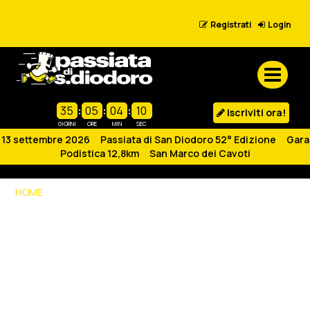
Registrati
Login
35
:
05
:
04
:
10
Iscriviti ora!
GIORNI
ORE
MIN
SEC
13 settembre 2026 Passiata di San Diodoro 52° Edizione Gara
Podistica 12,8km San Marco dei Cavoti
HOME