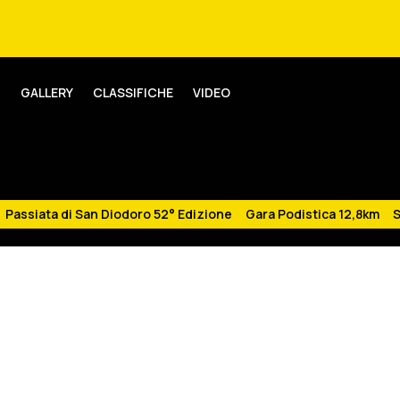
6
GALLERY
CLASSIFICHE
VIDEO
Passiata di San Diodoro 52° Edizione Gara Podistica 12,8km S