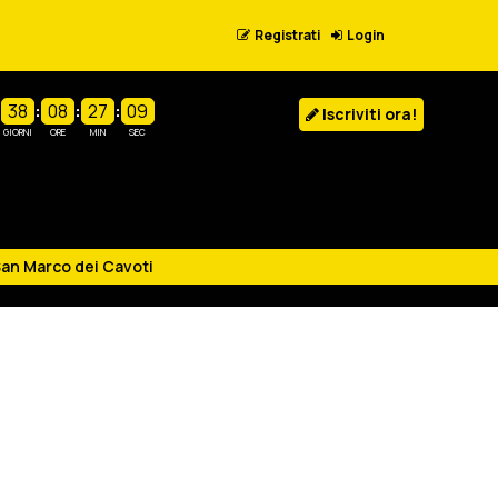
Registrati
Login
38
:
08
:
27
:
09
Iscriviti ora!
GIORNI
ORE
MIN
SEC
an Marco dei Cavoti