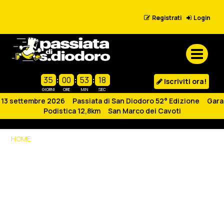
Registrati
Login
35
:
00
:
53
:
18
Iscriviti ora!
GIORNI
ORE
MIN
SEC
13 settembre 2026 Passiata di San Diodoro 52° Edizione Gara
Podistica 12,8km San Marco dei Cavoti
HOME