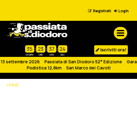
Registrati
Login
35
:
23
:
37
:
24
Iscriviti ora!
GIORNI
ORE
MIN
SEC
13 settembre 2026 Passiata di San Diodoro 52° Edizione Gara
Podistica 12,8km San Marco dei Cavoti
HOME